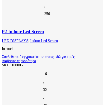
,
256
P2 Indoor Led Screen
LED DISPLAYS
,
Indoor Led Screen
In stock
Συνδεθείτε ή εγγραφείτε πατώντας εδώ για τιμές
Διαβάστε περισσότερα
SKU:
100005
16
,
32
,