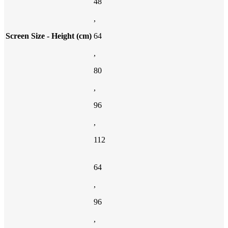
48
,
Screen Size - Height (cm)
64
,
80
,
96
,
112
64
,
96
,