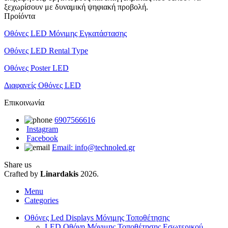
ξεχωρίσουν με δυναμική ψηφιακή προβολή.
Προίόντα
Οθόνες LED Μόνιμης Εγκατάστασης
Οθόνες LED Rental Type
Οθόνες Poster LED
Διαφανείς Οθόνες LED
Επικοινωνία
6907566616
Instagram
Facebook
Email: info@technoled.gr
Share us
Crafted by
Linardakis
2026.
Menu
Categories
Οθόνες Led Displays Μόνιμης Τοποθέτησης
LED Οθόνη Μόνιμης Τοποθέτησης Εσωτερικού